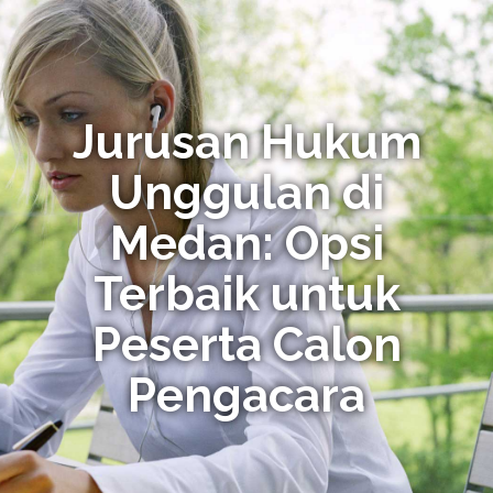
Jurusan Hukum
Unggulan di
Medan: Opsi
Terbaik untuk
Peserta Calon
Pengacara